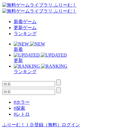
新着ゲーム
更新ゲーム
ランキング
新着
更新
ランキング
#ホラー
#探索
#レトロ
ふりーむ！ＩＤ登録（無料）
ログイン