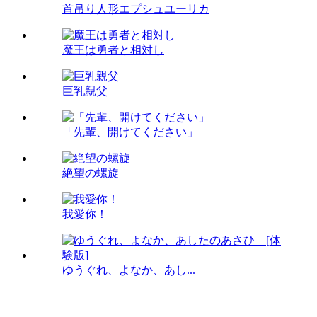
首吊り人形エプシュユーリカ
魔王は勇者と相対し
巨乳親父
「先輩、開けてください」
絶望の螺旋
我愛你！
ゆうぐれ、よなか、あし...