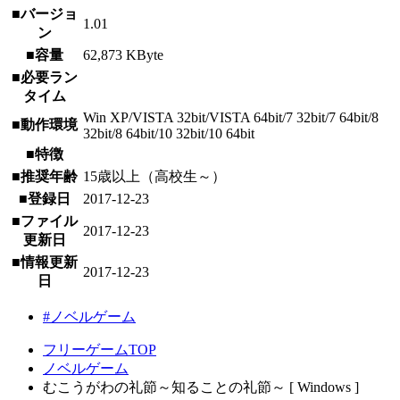
■バージョ
1.01
ン
■容量
62,873 KByte
■必要ラン
タイム
Win XP/VISTA 32bit/VISTA 64bit/7 32bit/7 64bit/8
■動作環境
32bit/8 64bit/10 32bit/10 64bit
■特徴
■推奨年齢
15歳以上（高校生～）
■登録日
2017-12-23
■ファイル
2017-12-23
更新日
■情報更新
2017-12-23
日
#ノベルゲーム
フリーゲームTOP
ノベルゲーム
むこうがわの礼節～知ることの礼節～ [ Windows ]