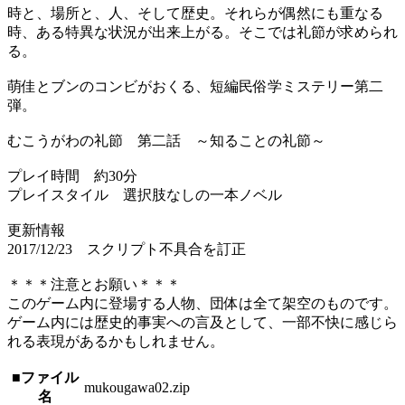
時と、場所と、人、そして歴史。それらが偶然にも重なる
時、ある特異な状況が出来上がる。そこでは礼節が求められ
る。
萌佳とブンのコンビがおくる、短編民俗学ミステリー第二
弾。
むこうがわの礼節 第二話 ～知ることの礼節～
プレイ時間 約30分
プレイスタイル 選択肢なしの一本ノベル
更新情報
2017/12/23 スクリプト不具合を訂正
＊＊＊注意とお願い＊＊＊
このゲーム内に登場する人物、団体は全て架空のものです。
ゲーム内には歴史的事実への言及として、一部不快に感じら
れる表現があるかもしれません。
■ファイル
mukougawa02.zip
名