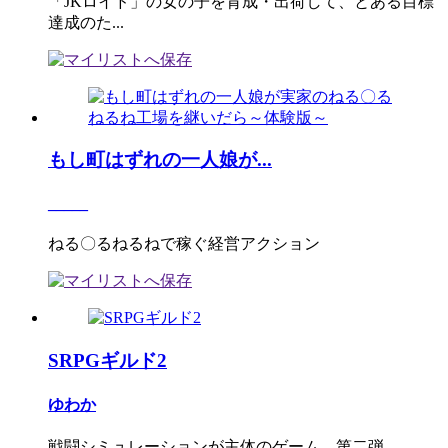
「JKロイド」の女の子を育成・出荷して、とある目標
達成のた...
もし町はずれの一人娘が...
_____
ねる〇るねるねで稼ぐ経営アクション
SRPGギルド2
ゆわか
戦闘シミュレーションが主体のゲーム 第二弾