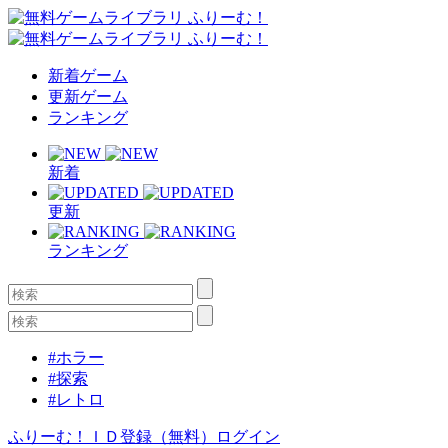
新着ゲーム
更新ゲーム
ランキング
新着
更新
ランキング
#ホラー
#探索
#レトロ
ふりーむ！ＩＤ登録（無料）
ログイン