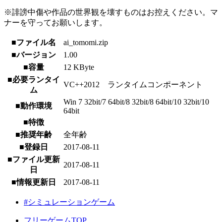
※誹謗中傷や作品の世界観を壊すものはお控えください。マ
ナーを守ってお願いします。
■ファイル名
ai_tomomi.zip
■バージョン
1.00
■容量
12 KByte
■必要ランタイ
VC++2012 ランタイムコンポーネント
ム
Win 7 32bit/7 64bit/8 32bit/8 64bit/10 32bit/10
■動作環境
64bit
■特徴
■推奨年齢
全年齢
■登録日
2017-08-11
■ファイル更新
2017-08-11
日
■情報更新日
2017-08-11
#シミュレーションゲーム
フリーゲームTOP