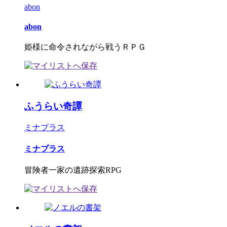
abon
abon
姫様に命令されながら戦うＲＰＧ
ふうらい奇譚
ミナプラス
ミナプラス
冒険者一家の遺跡探索RPG