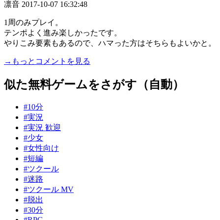
凛音
2017-10-07 16:32:48
1周のみプレイ。
テンポよく進み楽しかったです。
やりこみ要素もあるので、ハマった方はそちらもよいかと。
→もっとコメントを見る
似た無料ゲームをさがす（自動）
#10分
#実況
#実況 歓迎
#少女
#女性向け
#短編
#ツクール
#迷路
#ツクール MV
#脱出
#30分
#RPG