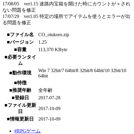
17/08/05 ver1.15 迷路内宝箱を開けた時にカウントが＋され
ない問題を修正
17/07/29 ver1.05 特定の場所でアイテムを使うとエラーが出
る問題を修正
■ファイル名
CO_otukoro.zip
■バージョン
1.25
■容量
113,370 KByte
■必要ランタイ
ム
Win 7 32bit/7 64bit/8 32bit/8 64bit/10 32bit/10
■動作環境
64bit
■特徴
■推奨年齢
全年齢
■登録日
2017-07-28
■ファイル更新
2017-10-09
日
■情報更新日
2017-10-09
#RPGゲーム