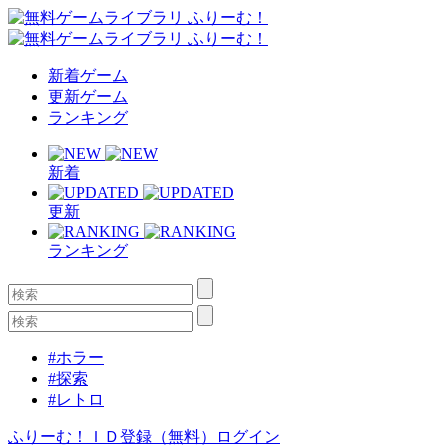
新着ゲーム
更新ゲーム
ランキング
新着
更新
ランキング
#ホラー
#探索
#レトロ
ふりーむ！ＩＤ登録（無料）
ログイン