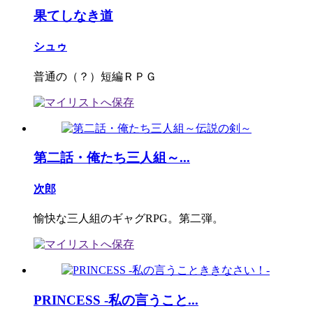
果てしなき道
シュゥ
普通の（？）短編ＲＰＧ
第二話・俺たち三人組～...
次郎
愉快な三人組のギャグRPG。第二弾。
PRINCESS -私の言うこと...