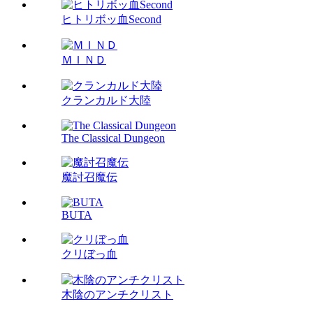
ヒトリボッ血Second
ＭＩＮＤ
クランカルド大陸
The Classical Dungeon
魔討召魔伝
BUTA
クリぼっ血
木陰のアンチクリスト