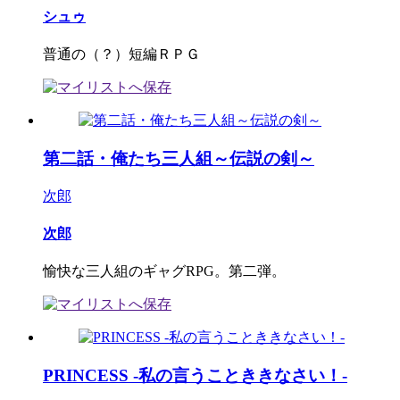
シュゥ
普通の（？）短編ＲＰＧ
第二話・俺たち三人組～伝説の剣～
次郎
次郎
愉快な三人組のギャグRPG。第二弾。
PRINCESS -私の言うことききなさい！-