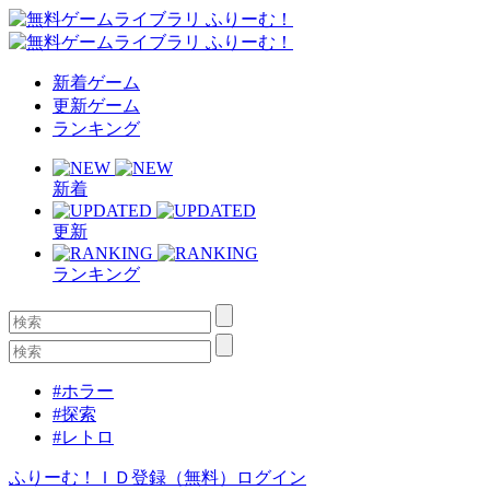
新着ゲーム
更新ゲーム
ランキング
新着
更新
ランキング
#ホラー
#探索
#レトロ
ふりーむ！ＩＤ登録（無料）
ログイン