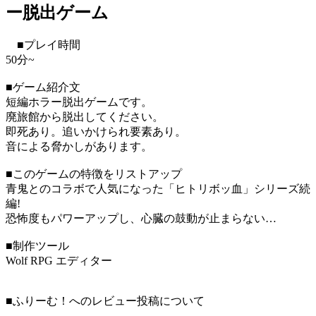
ー脱出ゲーム
■プレイ時間
50分~
■ゲーム紹介文
短編ホラー脱出ゲームです。
廃旅館から脱出してください。
即死あり。追いかけられ要素あり。
音による脅かしがあります。
■このゲームの特徴をリストアップ
青鬼とのコラボで人気になった「ヒトリボッ血」シリーズ続
編!
恐怖度もパワーアップし、心臓の鼓動が止まらない…
■制作ツール
Wolf RPG エディター
■ふりーむ！へのレビュー投稿について