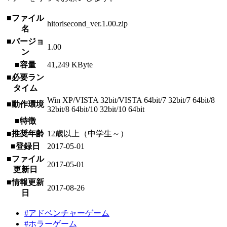
■ファイル
hitorisecond_ver.1.00.zip
名
■バージョ
1.00
ン
■容量
41,249 KByte
■必要ラン
タイム
Win XP/VISTA 32bit/VISTA 64bit/7 32bit/7 64bit/8
■動作環境
32bit/8 64bit/10 32bit/10 64bit
■特徴
■推奨年齢
12歳以上（中学生～）
■登録日
2017-05-01
■ファイル
2017-05-01
更新日
■情報更新
2017-08-26
日
#アドベンチャーゲーム
#ホラーゲーム