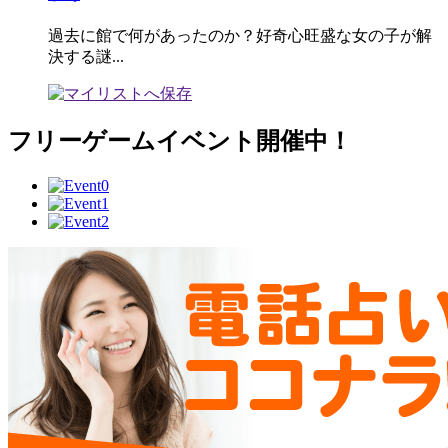
過去に館で何があったのか？好奇心旺盛な女の子が解
決する謎...
フリーゲームイベント開催中！