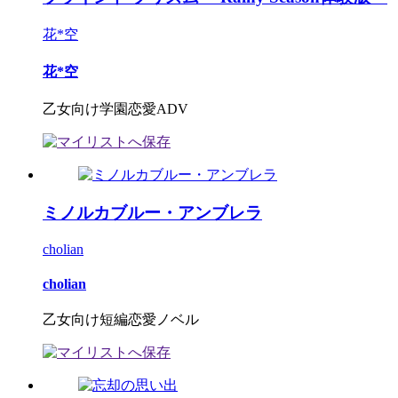
花*空
花*空
乙女向け学園恋愛ADV
ミノルカブルー・アンブレラ
cholian
cholian
乙女向け短編恋愛ノベル