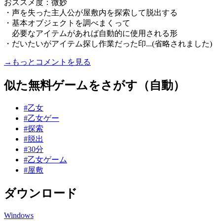
おススメ度：微妙
・声を失った主人公が屋敷内を探索して脱出する
・基本オブジェクトを調べまくって
必要なアイテムがあれば自動的に使用される形
・だいたいがアイテム探し作業だった印...(省略されました)
→もっとコメントを見る
似た無料ゲームをさがす（自動）
#乙女
#乙女ゲー
#探索
#脱出
#30分
#乙女ゲーム
#屋敷
ダウンロード
Windows