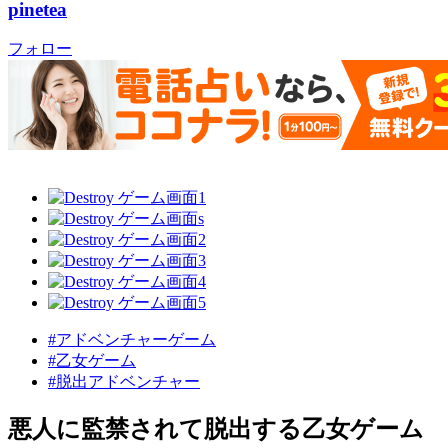
pinetea
フォロー
#アドベンチャーゲーム
#乙女ゲーム
#脱出アドベンチャー
悪人に監禁されて脱出する乙女ゲーム