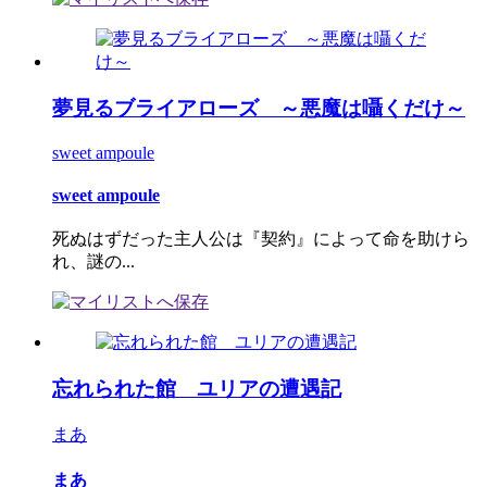
夢見るブライアローズ ～悪魔は囁くだけ～
sweet ampoule
sweet ampoule
死ぬはずだった主人公は『契約』によって命を助けら
れ、謎の...
忘れられた館 ユリアの遭遇記
まあ
まあ