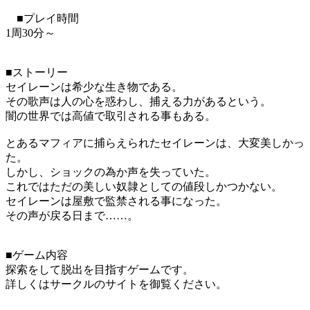
■プレイ時間
1周30分～
■ストーリー
セイレーンは希少な生き物である。
その歌声は人の心を惑わし、捕える力があるという。
闇の世界では高値で取引される事もある。
とあるマフィアに捕らえられたセイレーンは、大変美しかっ
た。
しかし、ショックの為か声を失っていた。
これではただの美しい奴隷としての値段しかつかない。
セイレーンは屋敷で監禁される事になった。
その声が戻る日まで……。
■ゲーム内容
探索をして脱出を目指すゲームです。
詳しくはサークルのサイトを御覧ください。