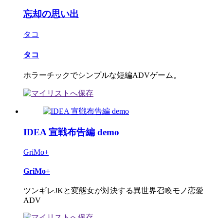
忘却の思い出
タコ
タコ
ホラーチックでシンプルな短編ADVゲーム。
IDEA 宣戦布告編 demo
GriMo+
GriMo+
ツンギレJKと変態女が対決する異世界召喚モノ恋愛
ADV