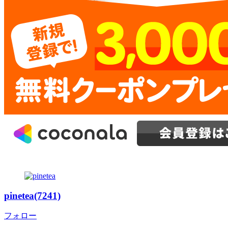
pinetea(7241)
フォロー