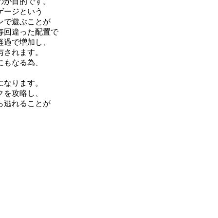
のが目的です。
ゲージという
ンで遊ぶことが
毎回違った配置で
経過で増加し、
与されます。
にもなる為、
。
になります。
クを攻略し、
ら逃れることが