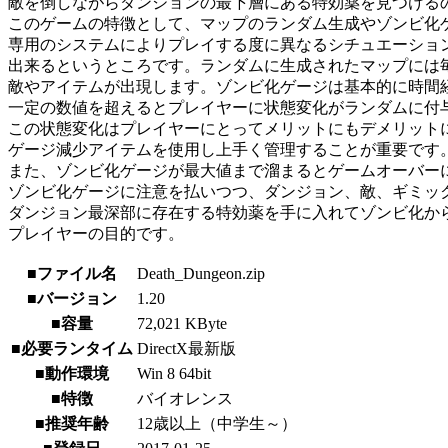
敵を倒しながらダンジョンの最下層にある特効薬を見つける
このゲームの特徴として、マップのランダム生成やゾンビ化
専用のシステムによりプレイする度に異なるシチュエーショ
出来るというところです。ランダムに生成されたマップには
敵やアイテムが出現します。ゾンビ化ゲージは基本的に時間
一定の数値を超えるとプレイヤーに状態変化がランダムに付
この状態変化はプレイヤーにとってメリットにもデメリット
ゲージ減少アイテムを使用し上手く管理することが重要です
また、ゾンビ化ゲージが最大値まで溜まるとゲームオーバー
ゾンビ化ゲージに注意を払いつつ、ダンジョン、敵、ギミッ
ダンジョン最深部に存在する特効薬を手に入れてゾンビ化か
プレイヤーの目的です。
■ファイル名
Death_Dungeon.zip
■バージョン
1.20
■容量
72,021 KByte
■必要ランタイム
DirectX最新版
■動作環境
Win 8 64bit
■特徴
バイオレンス
■推奨年齢
12歳以上（中学生～）