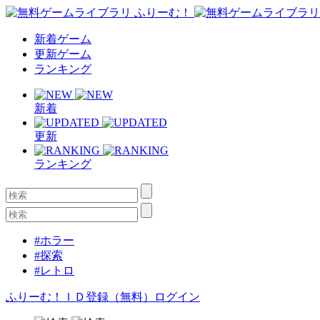
新着ゲーム
更新ゲーム
ランキング
新着
更新
ランキング
#ホラー
#探索
#レトロ
ふりーむ！ＩＤ登録（無料）
ログイン