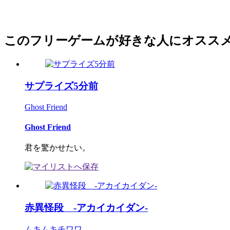
このフリーゲームが好きな人にオスス
サプライズ5分前
Ghost Friend
Ghost Friend
君を驚かせたい。
赤異怪段 -アカイカイダン-
ムキムキチワワ