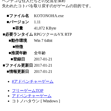
ヘンテコな住人たちとの交流を深め
失われたコトバを取り戻すのがゲームの目的です。
■ファイル名
KOTONOHA.exe
■バージョン
1.11
■容量
41,072 KByte
■必要ランタイム
RPGツクールVX RTP
■動作環境
Win 7 64bit
■特徴
■推奨年齢
全年齢
■登録日
2017-01-21
■ファイル更新日
2017-01-21
■情報更新日
2017-01-21
#アドベンチャーゲーム
フリーゲームTOP
アドベンチャーゲーム
コトノハタウン [ Windows ]