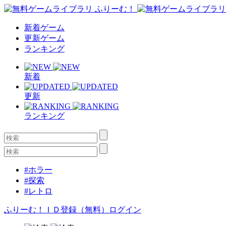
新着ゲーム
更新ゲーム
ランキング
新着
更新
ランキング
#ホラー
#探索
#レトロ
ふりーむ！ＩＤ登録（無料）
ログイン