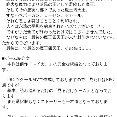
絶大な魔力により暗黒の王として君臨した魔王。
そしてその忠実な部下であった魔王四天王。
すなわちボーガン、ローゼン、セガール、
それら悪しき魂はことごとく封印され、
人々は永遠の平和を約束されたハズでございました。
ですがまだ全てが終わったわけではございませんでした。
なぜならば、最後の魔王四天王が未だ封印されていなかっ
たからでございます。
最後にして最凶の魔王四天王、その名は……。
■ゲーム紹介文
本作は前作『スイカ。』の完全な続編となっておりま
す。
PRGツクールMVで作成しておりますので、見た目はRPG
風ですが
基本、読み進めるだけの「見るだけゲーム」となってお
ります。
また選択肢もなくストーリーも一本道となっておりま
す。