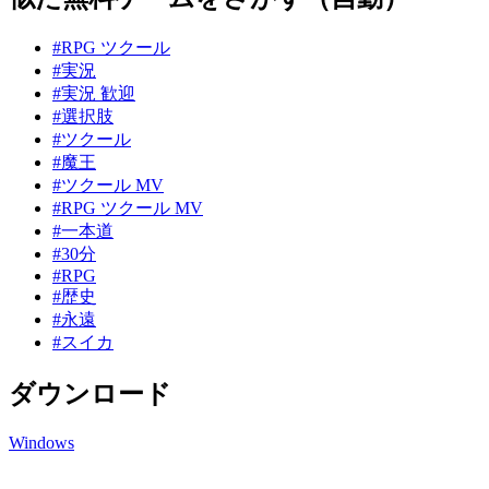
#RPG ツクール
#実況
#実況 歓迎
#選択肢
#ツクール
#魔王
#ツクール MV
#RPG ツクール MV
#一本道
#30分
#RPG
#歴史
#永遠
#スイカ
ダウンロード
Windows