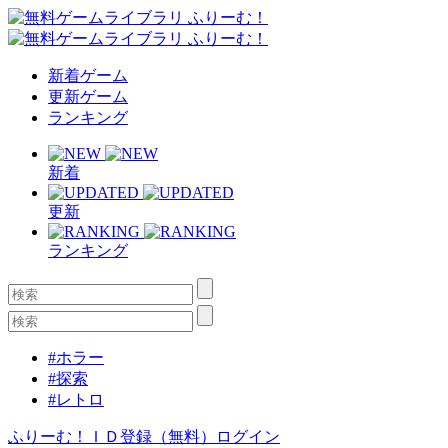
新着ゲーム
更新ゲーム
ランキング
新着
更新
ランキング
#ホラー
#探索
#レトロ
ふりーむ！ＩＤ登録（無料）
ログイン