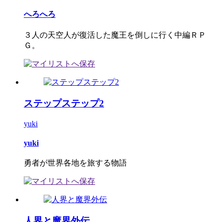
へろへろ
３人の天空人が復活した魔王を倒しに行く中編ＲＰ
Ｇ。
ステップステップ2
yuki
yuki
勇者が世界各地を旅する物語
人界と魔界外伝