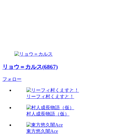
リョウ＝カルス(6867)
フォロー
リーフィ村くえすと！
村人成長物語（仮）
東方悠久闇Ace