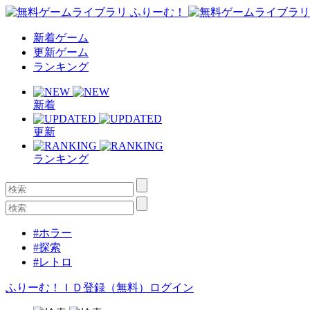
新着ゲーム
更新ゲーム
ランキング
新着
更新
ランキング
#ホラー
#探索
#レトロ
ふりーむ！ＩＤ登録（無料）
ログイン