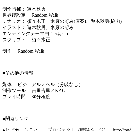
制作指揮： 遊木秋勇
世界観設定： Random Walk
シナリオ： 須々木正、米原のぞみ(原案)、遊木秋勇(協力)
イラスト： 遊木秋勇、米原のぞみ
エンディングテーマ曲： y@sha
スクリプト： 須々木正
制作： Random Walk
■その他の情報
媒体： ビジュアルノベル（分岐なし）
制作ツール： 吉里吉里／KAG
プレイ時間： 30分程度
■関連リンク
●ヒビカ・シティー・プロジェクト（特設ページ） http://randomwalk.y