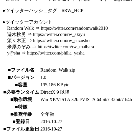
●ツイッターハッシュタグ #RW_HCP
●ツイッターアカウント
Random Walk ⇒ https://twitter.com/randomwalk2010
遊木秋勇 ⇒ https://twitter.com/rw_akiyu
須々木正 ⇒ https://twitter.com/rw_suzusho
米原のぞみ ⇒ https://twitter.com/rw_maibara
y@sha ⇒ https://twitter.com/philia_yasha
■ファイル名
Random_Walk.zip
■バージョン
1.0
■容量
195,186 KByte
■必要ランタイム
DirectX 9 以降
■動作環境
Win XP/VISTA 32bit/VISTA 64bit/7 32bit/7 64bit/
■特徴
■推奨年齢
全年齢
■登録日
2016-10-27
■ファイル更新日
2016-10-27