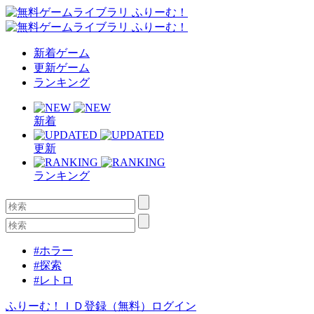
新着ゲーム
更新ゲーム
ランキング
新着
更新
ランキング
#ホラー
#探索
#レトロ
ふりーむ！ＩＤ登録（無料）
ログイン