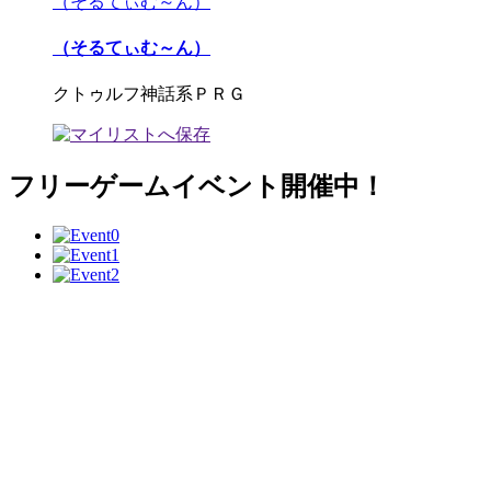
（そるてぃむ～ん）
（そるてぃむ～ん）
クトゥルフ神話系ＰＲＧ
フリーゲームイベント開催中！