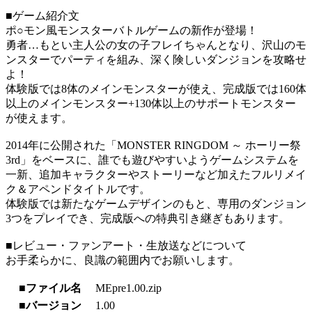
■ゲーム紹介文
ポ○モン風モンスターバトルゲームの新作が登場！
勇者…もとい主人公の女の子フレイちゃんとなり、沢山のモ
ンスターでパーティを組み、深く険しいダンジョンを攻略せ
よ！
体験版では8体のメインモンスターが使え、完成版では160体
以上のメインモンスター+130体以上のサポートモンスター
が使えます。
2014年に公開された「MONSTER RINGDOM ～ ホーリー祭
3rd」をベースに、誰でも遊びやすいようゲームシステムを
一新、追加キャラクターやストーリーなど加えたフルリメイ
ク＆アペンドタイトルです。
体験版では新たなゲームデザインのもと、専用のダンジョン
3つをプレイでき、完成版への特典引き継ぎもあります。
■レビュー・ファンアート・生放送などについて
お手柔らかに、良識の範囲内でお願いします。
■ファイル名
MEpre1.00.zip
■バージョン
1.00