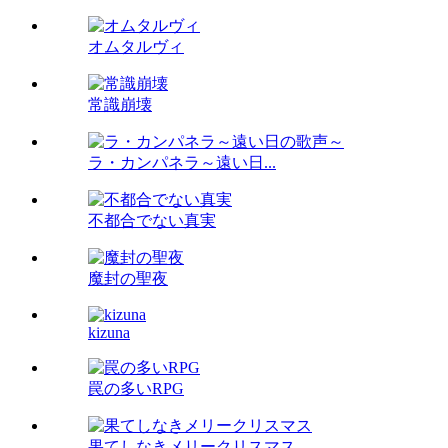
オムタルヴィ
常識崩壊
ラ・カンパネラ～遠い日...
不都合でない真実
魔封の聖夜
kizuna
罠の多いRPG
果てしなきメリークリスマス