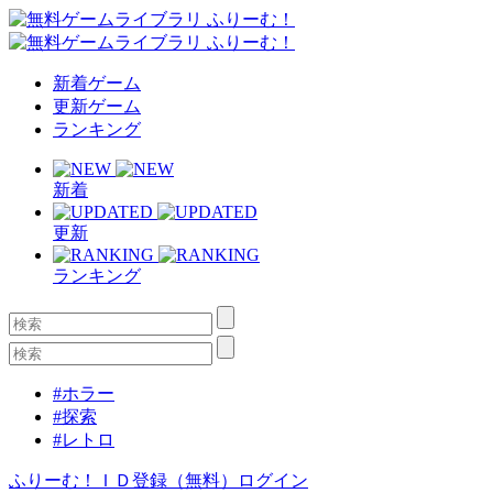
新着ゲーム
更新ゲーム
ランキング
新着
更新
ランキング
#ホラー
#探索
#レトロ
ふりーむ！ＩＤ登録（無料）
ログイン