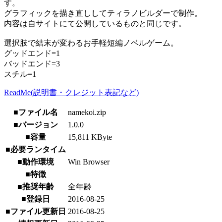
す。
グラフィックを描き直ししてティラノビルダーで制作。
内容は自サイトにて公開しているものと同じです。
選択肢で結末が変わるお手軽短編ノベルゲーム。
グッドエンド=1
バッドエンド=3
スチル=1
ReadMe(説明書・クレジット表記など)
■ファイル名
namekoi.zip
■バージョン
1.0.0
■容量
15,811 KByte
■必要ランタイム
■動作環境
Win Browser
■特徴
■推奨年齢
全年齢
■登録日
2016-08-25
■ファイル更新日
2016-08-25