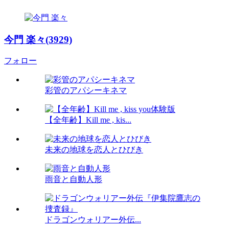
今門 楽々(3929)
フォロー
彩管のアパシーキネマ
【全年齢】Kill me , kis...
未来の地球を恋人とひびき
雨音と自動人形
ドラゴンウォリアー外伝...