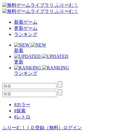
新着ゲーム
更新ゲーム
ランキング
新着
更新
ランキング
#ホラー
#探索
#レトロ
ふりーむ！ＩＤ登録（無料）
ログイン