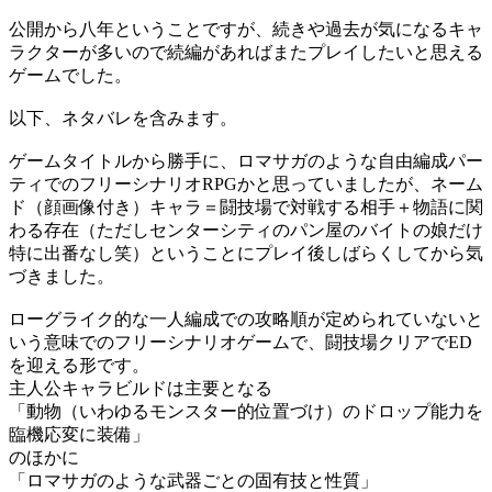
公開から八年ということですが、続きや過去が気になるキャ
ラクターが多いので続編があればまたプレイしたいと思える
ゲームでした。
以下、ネタバレを含みます。
ゲームタイトルから勝手に、ロマサガのような自由編成パー
ティでのフリーシナリオRPGかと思っていましたが、ネーム
ド（顔画像付き）キャラ＝闘技場で対戦する相手＋物語に関
わる存在（ただしセンターシティのパン屋のバイトの娘だけ
特に出番なし笑）ということにプレイ後しばらくしてから気
づきました。
ローグライク的な一人編成での攻略順が定められていないと
いう意味でのフリーシナリオゲームで、闘技場クリアでED
を迎える形です。
主人公キャラビルドは主要となる
「動物（いわゆるモンスター的位置づけ）のドロップ能力を
臨機応変に装備」
のほかに
「ロマサガのような武器ごとの固有技と性質」