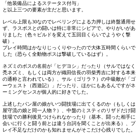
「他装備品によるステータス付与」
と以上三つの要素が主だと思います。
レベル上限も30なのでレベリングによる力押しは終盤通用せ
ず、ラスボスとの闘いは特に非常にシビアで、やりがいがあ
りました（色々ビルドを変えて五回目くらいでようやく撃
破）。
プレイ時間はかなりじっくりやったので大体五時間くらいで
した（恐らく全動物ボスは撃破しているはず）。
ネズミのボスの名前が「ヒデヨシ」だったり（サルではなく
禿ネズミ、もしくは両方が織田信長の羽柴秀吉に対する本来
の通称と言われている）、サル（ゴリラ？）の中級敵が「ゴ
ーウェスト（西遊記）」だったり、ほかにもあるんですがネ
ーミングセンスが個人的に好きでした。
上述したパン屋の娘がいつ闘技場に出てくるのか（もしくは
屋守流の娘と同一人物？）、中盤のミスティのリザドだけ闘
技場での勝利後見つけられなかったり（基本、闘った相手に
会いに行くと闘う前とは違う台詞を聞くことが出来る）、プ
レイ不足なだけのかも知れませんがそこだけ心残りでした。