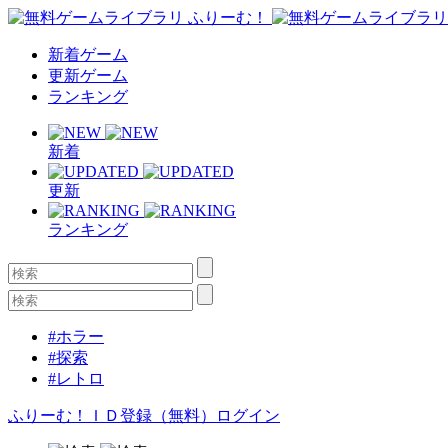
新着ゲーム
更新ゲーム
ランキング
新着
更新
ランキング
#ホラー
#探索
#レトロ
ふりーむ！ＩＤ登録（無料）
ログイン