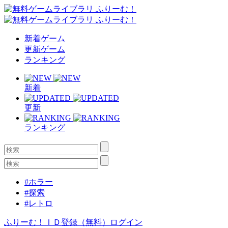
新着ゲーム
更新ゲーム
ランキング
新着
更新
ランキング
#ホラー
#探索
#レトロ
ふりーむ！ＩＤ登録（無料）
ログイン