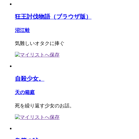
狂王討伐物語（ブラウザ版）
沼江蛙
気難しいオタクに捧ぐ
自殺少女。
天の箱庭
死を繰り返す少女のお話。