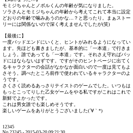
モミジちゃんとノボルくんの年齢が気になりました。
ソラさんとモミジちゃんの年齢から考えてこれて本当に設定
どおりの年齢で噛みあうのかな…？と思ったり。まぁストー
リーには関係ないので深く考えませんでしたが(笑)
【最後に】
一度バッドエンドにいくと、ヒントがみれるようになってい
ます。先ほども書きましたが、基本的に「一本道」で行きま
しょう。誰であっても「一本道」です。それさえ守ればバッ
ドにはならないはずです。ですがそのヒントページに出てく
るキャラクターの会話がなかなか面白いので一度は見てもよ
さそう。調べたところ前作で使われているキャラクターのよ
うです。
さくさく読めるあっさりテイストのゲームでした。いつもは
もっとこってりした乙女ゲームをやる私ですがこれはこれで
新鮮でよかったです。
これは男女誰でも楽しめそうです。
楽しいゲームをありがとうございました(´∀｀*)
12345
No.23245 - 2015-03-20 09:21:30