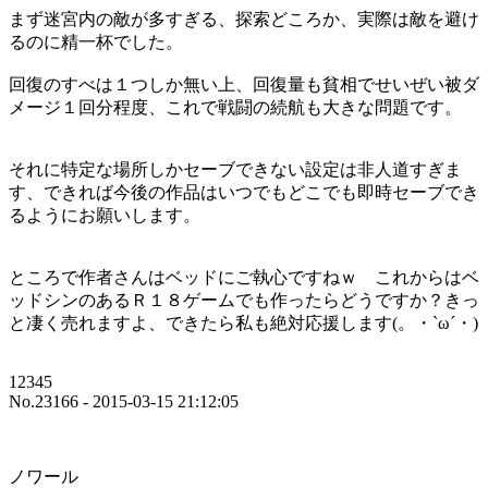
まず迷宮内の敵が多すぎる、探索どころか、実際は敵を避け
るのに精一杯でした。
回復のすべは１つしか無い上、回復量も貧相でせいぜい被ダ
メージ１回分程度、これで戦闘の続航も大きな問題です。
それに特定な場所しかセーブできない設定は非人道すぎま
す、できれば今後の作品はいつでもどこでも即時セーブでき
るようにお願いします。
ところで作者さんはベッドにご執心ですねｗ これからはベ
ッドシンのあるＲ１８ゲームでも作ったらどうですか？きっ
と凄く売れますよ、できたら私も絶対応援します(。・`ω´・)
12345
No.23166 - 2015-03-15 21:12:05
ノワール