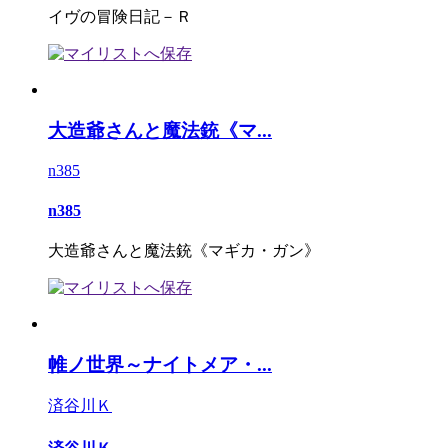
イヴの冒険日記－Ｒ
大造爺さんと魔法銃《マ...
n385
n385
大造爺さんと魔法銃《マギカ・ガン》
帷ノ世界～ナイトメア・...
済谷川Ｋ