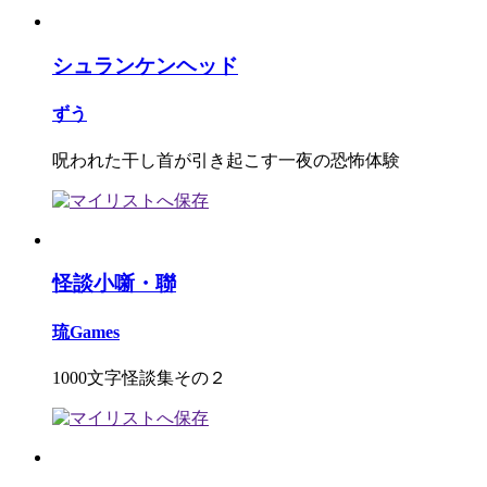
シュランケンヘッド
ずう
呪われた干し首が引き起こす一夜の恐怖体験
怪談小噺・聯
琉Games
1000文字怪談集その２