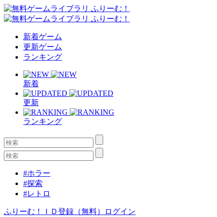
新着ゲーム
更新ゲーム
ランキング
新着
更新
ランキング
#ホラー
#探索
#レトロ
ふりーむ！ＩＤ登録（無料）
ログイン