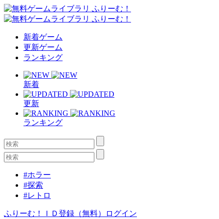
新着ゲーム
更新ゲーム
ランキング
新着
更新
ランキング
#ホラー
#探索
#レトロ
ふりーむ！ＩＤ登録（無料）
ログイン