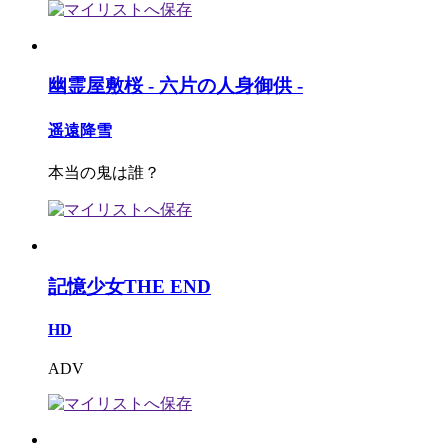
幽霊屋敷桜 - 六片の人身御供 -
遥遠降雪
本当の鬼は誰？
記憶少女THE END
HD
ADV