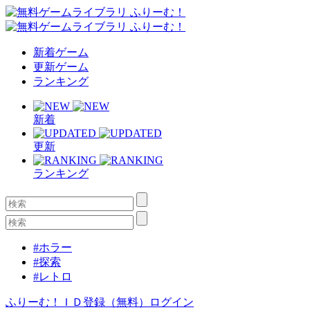
新着ゲーム
更新ゲーム
ランキング
新着
更新
ランキング
#ホラー
#探索
#レトロ
ふりーむ！ＩＤ登録（無料）
ログイン