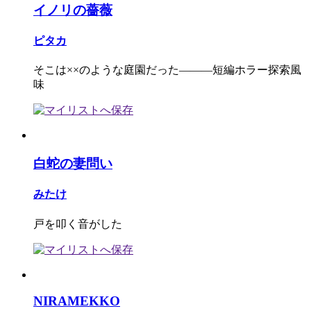
イノリの薔薇
ピタカ
そこは××のような庭園だった―――短編ホラー探索風
味
白蛇の妻問い
みたけ
戸を叩く音がした
NIRAMEKKO