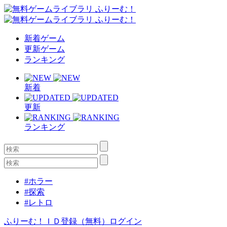
新着ゲーム
更新ゲーム
ランキング
新着
更新
ランキング
#ホラー
#探索
#レトロ
ふりーむ！ＩＤ登録（無料）
ログイン