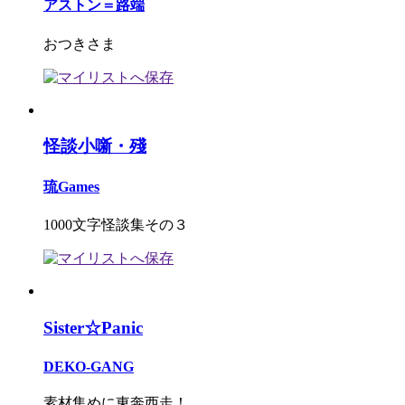
アストン＝路端
おつきさま
怪談小噺・殘
琉Games
1000文字怪談集その３
Sister☆Panic
DEKO-GANG
素材集めに東奔西走！