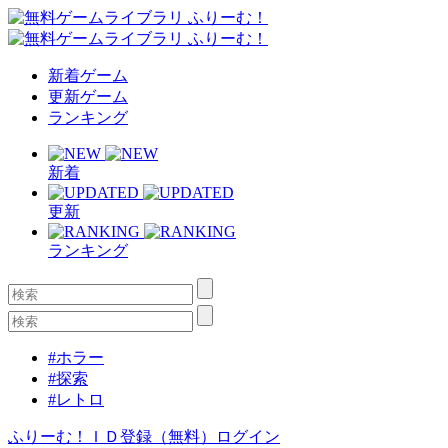
新着ゲーム
更新ゲーム
ランキング
新着
更新
ランキング
#ホラー
#探索
#レトロ
ふりーむ！ＩＤ登録（無料）
ログイン