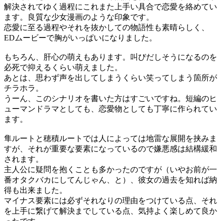
解決されてゆく過程にこれまた上手い具合で恋愛を絡めてい
ます。良質な少女漫画のような印象です。
恋愛に至る過程やそれを抜かしての物語性も素晴らしく、
EDムービーで胸がいっぱいになりました。
もちろん、肝心の萌えもあります。叫びだしそうになるのを
必死で抑えるくらい萌えました。
あとは、思わず声を出してしまうくらい笑ってしまう箇所が
チラホラ。
うーん、このシナリオを書いた方はすごいですね。短編のヒ
ューマンドラマとしても、恋愛物としても丁寧に作られてい
ます。
隼ルートと穂積ルートでは人によっては地雷な展開を挟みま
すが、それが重要な要素になっているので嫌悪感は結構緩和
されます。
主人公に疑問を抱くことも多かったのですが（いやお前が一
番オタクバカにしてんじゃん、と）、彼女の過去を知れば納
得も出来ました。
マイナス要素には必ずそれなりの理由をつけている点、それ
を上手に繋げて解決までしている点、気持よく楽しめて良か