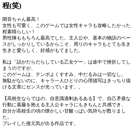
程(笑)
閑音ちゃん最高！
女性も可愛く、このゲームでは女性キャラも攻略したかった
程素晴らしい！
男性陣ももちろん最高でした。主人公や、基本の物語のベー
スがしっかりしているからこそ、周りのキャラもとても生き
生きと愛らしく、好感がもてました。
私は「話がだらだらしている乙女ゲー」は途中で挫折してし
まうのですが、
このゲームは、テンポよくすすみ、中だるみは一切なし。
無駄がないのに、キャラ一人ひとりの心理描写はきっちり描
ける文章にセンスが光っています。。
【高校生ならではの、自意識過剰あるある】で、自己矛盾な
行動に葛藤を抱える主人公キャラにもきちんと共感でき、
自分が高校生の頃の懐かしい甘酸っぱい気持ちが甦りまし
た。
プレイした後元気が出る作品です。