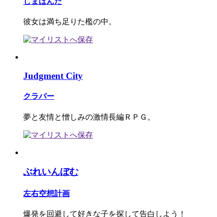
しまぱんだ
彼女は満ち足りた檻の中。
Judgment City
クラバー
夢と友情と憎しみの激情長編ＲＰＧ。
ぶれいんぼむ
左右空想計画
爆発を回避して好きな子を探して告白しよう！