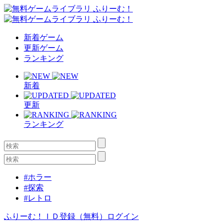
新着ゲーム
更新ゲーム
ランキング
新着
更新
ランキング
#ホラー
#探索
#レトロ
ふりーむ！ＩＤ登録（無料）
ログイン