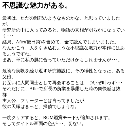
不思議な魅力がある。
最初は、ただの雑記のようなものかな、と思っていました
が、
研究所の中に入ってみると、物語の真相が明らかになってい
く･･･
結局、After(後日談)を含めて、全て読んでしまいました。
なんかこう、人を引き込むような不思議な魅力が本作にはあ
るようですね。
まあ、単に私の肌に合っていただけかもしれませんが･･･。
危険な実験を繰り返す研究施設に、その犠牲となった、ある
父娘。
お互いに人間同士として再会することは、ついぞ叶わず･･･
それだけに、Afterで所長の所業を暴露した時の爽快感は抜
群！
主人公、フリーターとは言ってましたが、
彼の天職はきっと、探偵でしょうな。
一度クリアすると、BGM鑑賞モードが追加されます。
そしてタイトル画面の色が･･･、切ない。