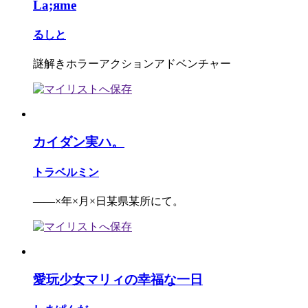
La;яme
るしと
謎解きホラーアクションアドベンチャー
カイダン実ハ。
トラベルミン
――×年×月×日某県某所にて。
愛玩少女マリィの幸福な一日