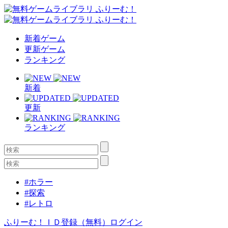
新着ゲーム
更新ゲーム
ランキング
新着
更新
ランキング
#ホラー
#探索
#レトロ
ふりーむ！ＩＤ登録（無料）
ログイン