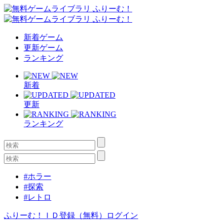
新着ゲーム
更新ゲーム
ランキング
新着
更新
ランキング
#ホラー
#探索
#レトロ
ふりーむ！ＩＤ登録（無料）
ログイン