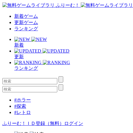
新着ゲーム
更新ゲーム
ランキング
新着
更新
ランキング
#ホラー
#探索
#レトロ
ふりーむ！ＩＤ登録（無料）
ログイン