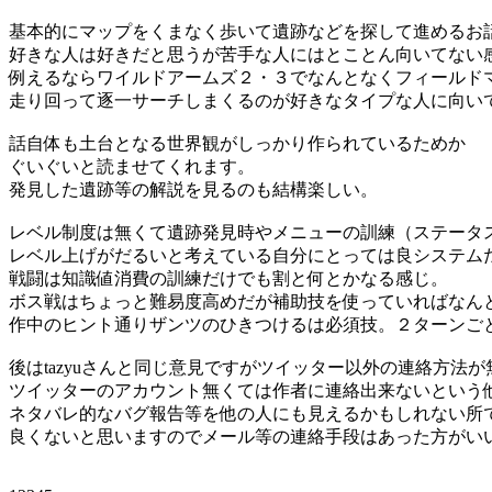
基本的にマップをくまなく歩いて遺跡などを探して進めるお
好きな人は好きだと思うが苦手な人にはとことん向いてない
例えるならワイルドアームズ２・３でなんとなくフィールド
走り回って逐一サーチしまくるのが好きなタイプな人に向い
話自体も土台となる世界観がしっかり作られているためか
ぐいぐいと読ませてくれます。
発見した遺跡等の解説を見るのも結構楽しい。
レベル制度は無くて遺跡発見時やメニューの訓練（ステータ
レベル上げがだるいと考えている自分にとっては良システム
戦闘は知識値消費の訓練だけでも割と何とかなる感じ。
ボス戦はちょっと難易度高めだが補助技を使っていればなん
作中のヒント通りザンツのひきつけるは必須技。２ターンご
後はtazyuさんと同じ意見ですがツイッター以外の連絡方法
ツイッターのアカウント無くては作者に連絡出来ないという
ネタバレ的なバグ報告等を他の人にも見えるかもしれない所
良くないと思いますのでメール等の連絡手段はあった方がい