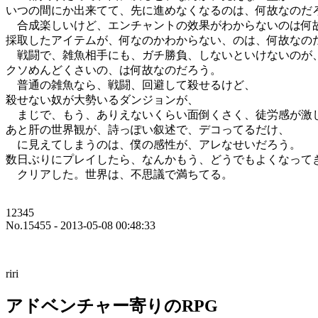
いつの間にか出来てて、先に進めなくなるのは、何故なのだ
合成楽しいけど、エンチャントの效果がわからないのは何
採取したアイテムが、何なのかわからない、のは、何故なの
戦闘で、雑魚相手にも、ガチ勝負、しないといけないのが
クソめんどくさいの、は何故なのだろう。
普通の雑魚なら、戦闘、回避して殺せるけど、
殺せない奴が大勢いるダンジョンが、
まじで、もう、ありえないくらい面倒くさく、徒労感が激
あと肝の世界観が、詩っぽい叙述で、デコってるだけ、
に見えてしまうのは、僕の感性が、アレなせいだろう。
数日ぶりにプレイしたら、なんかもう、どうでもよくなって
クリアした。世界は、不思議で満ちてる。
12345
No.15455 - 2013-05-08 00:48:33
riri
アドベンチャー寄りのRPG