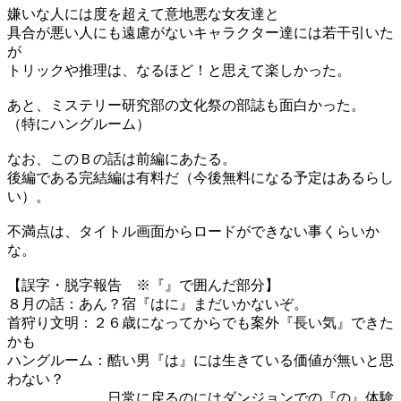
嫌いな人には度を超えて意地悪な女友達と
具合が悪い人にも遠慮がないキャラクター達には若干引いた
が
トリックや推理は、なるほど！と思えて楽しかった。
あと、ミステリー研究部の文化祭の部誌も面白かった。
（特にハングルーム）
なお、このＢの話は前編にあたる。
後編である完結編は有料だ（今後無料になる予定はあるらし
い）。
不満点は、タイトル画面からロードができない事くらいか
な。
【誤字・脱字報告 ※『』で囲んだ部分】
８月の話：あん？宿『はに』まだいかないぞ。
首狩り文明：２６歳になってからでも案外『長い気』できた
かも
ハングルーム：酷い男『は』には生きている価値が無いと思
わない？
日常に戻るのにはダンジョンでの『の』体験