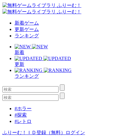
新着ゲーム
更新ゲーム
ランキング
新着
更新
ランキング
#ホラー
#探索
#レトロ
ふりーむ！ＩＤ登録（無料）
ログイン