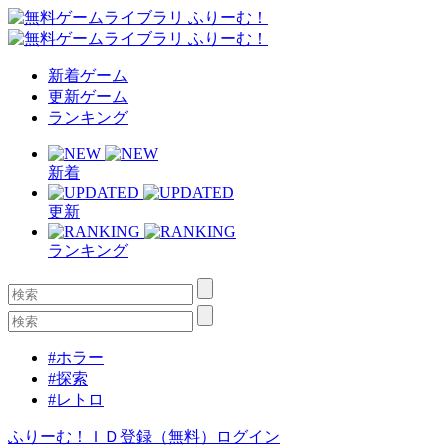
新着ゲーム
更新ゲーム
ランキング
新着
更新
ランキング
#ホラー
#探索
#レトロ
ふりーむ！ＩＤ登録（無料）
ログイン