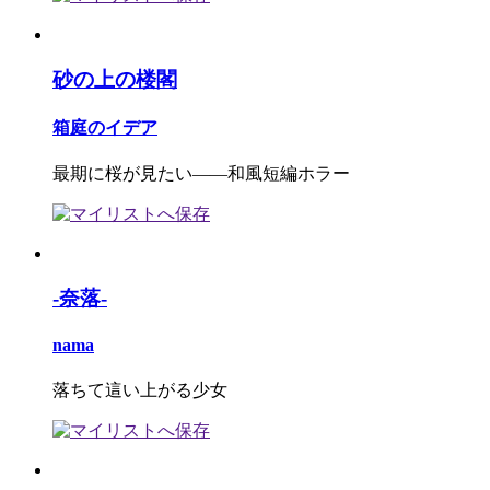
砂の上の楼閣
箱庭のイデア
最期に桜が見たい――和風短編ホラー
-奈落-
nama
落ちて這い上がる少女