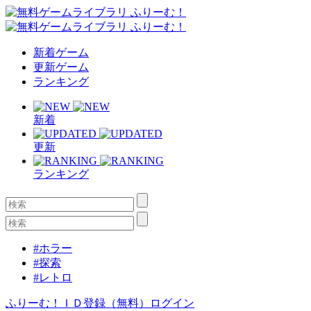
新着ゲーム
更新ゲーム
ランキング
新着
更新
ランキング
#ホラー
#探索
#レトロ
ふりーむ！ＩＤ登録（無料）
ログイン