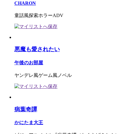
CHARON
童話風探索ホラーADV
悪魔も愛されたい
午後のお部屋
ヤンデレ風ゲーム風ノベル
病葉奇譚
かにたま大王