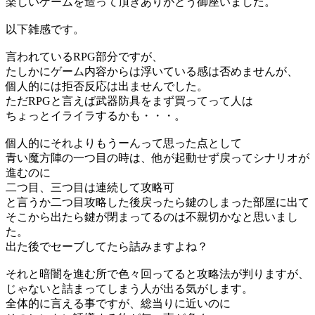
楽しいゲームを造って頂きありがとう御座いました。
以下雑感です。
言われているRPG部分ですが、
たしかにゲーム内容からは浮いている感は否めませんが、
個人的には拒否反応は出ませんでした。
ただRPGと言えば武器防具をまず買ってって人は
ちょっとイライラするかも・・・。
個人的にそれよりもうーんって思った点として
青い魔方陣の一つ目の時は、他が起動せず戻ってシナリオが
進むのに
二つ目、三つ目は連続して攻略可
と言うか二つ目攻略した後戻ったら鍵のしまった部屋に出て
そこから出たら鍵が閉まってるのは不親切かなと思いまし
た。
出た後でセーブしてたら詰みますよね？
それと暗闇を進む所で色々回ってると攻略法が判りますが、
じゃないと詰まってしまう人が出る気がします。
全体的に言える事ですが、総当りに近いのに