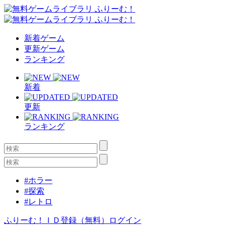
新着ゲーム
更新ゲーム
ランキング
新着
更新
ランキング
#ホラー
#探索
#レトロ
ふりーむ！ＩＤ登録（無料）
ログイン