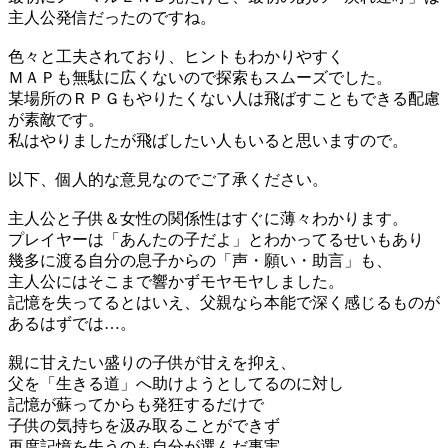
主人公発信だったのですね。
色々と工夫されており、ヒントもわかりやすく
ＭＡＰも無駄に広くないので探索もスムーズでした。
某場所のＲＰＧもやりたくない人は飛ばすこともできる配慮
が素敵です。
私はやりましたが飛ばしたい人もいると思いますので。
以下、個人的な意見なのでご了承ください。
主人公と子供＆女性の関係性はすぐに薄々わかります。
プレイヤーは「あんたの子だよ」とわかってるせいもあり
幾多に渡る自分の息子からの「声・願い・助言」も、
主人公にはそこまで響かずモヤモヤしました。
記憶を失ってるとはいえ、父親なら本能で深く感じるものが
あるはずでは…。
親に甘えたい盛りの子供が甘えを抑え、
父を「生きる道」へ助けようとしてるのに対し
記憶が蘇ってからも発狂するだけで
子供の気持ちを汲み取ることができず
再度記憶を失うのも自分が選んだ事実。