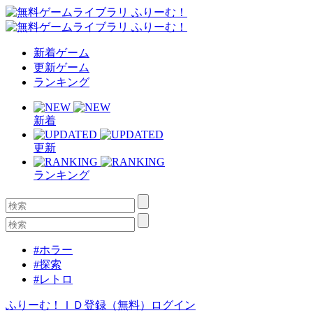
新着ゲーム
更新ゲーム
ランキング
新着
更新
ランキング
#ホラー
#探索
#レトロ
ふりーむ！ＩＤ登録（無料）
ログイン