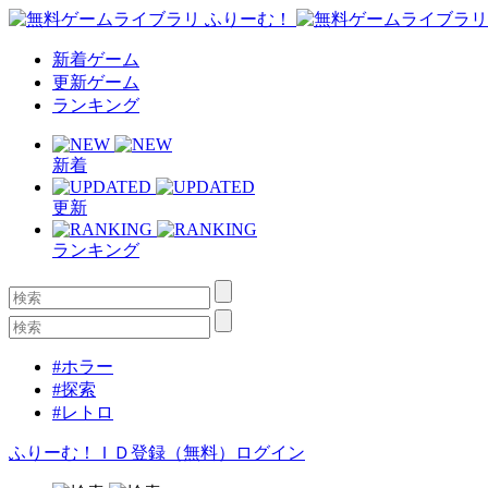
新着ゲーム
更新ゲーム
ランキング
新着
更新
ランキング
#ホラー
#探索
#レトロ
ふりーむ！ＩＤ登録（無料）
ログイン