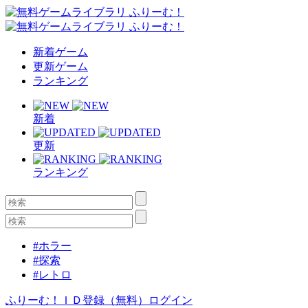
新着ゲーム
更新ゲーム
ランキング
新着
更新
ランキング
#ホラー
#探索
#レトロ
ふりーむ！ＩＤ登録（無料）
ログイン