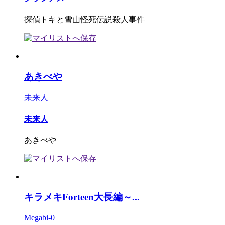
探偵トキと雪山怪死伝説殺人事件
あきべや
未来人
未来人
あきべや
キラメキForteen大長編～...
Megabi-0