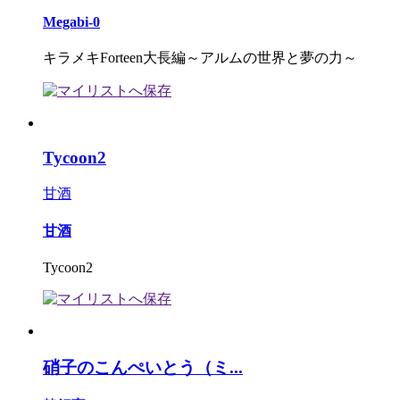
Megabi-0
キラメキForteen大長編～アルムの世界と夢の力～
Tycoon2
甘酒
甘酒
Tycoon2
硝子のこんぺいとう（ミ...