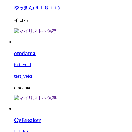
やっきん(ＲＩＧ＋＋)
イロハ
otodama
test_void
test_void
otodama
CyBreaker
K-HEX