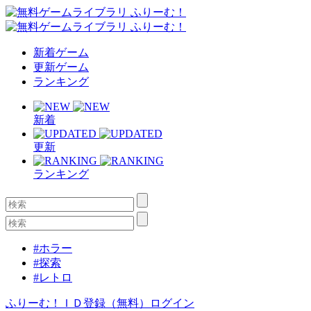
新着ゲーム
更新ゲーム
ランキング
新着
更新
ランキング
#ホラー
#探索
#レトロ
ふりーむ！ＩＤ登録（無料）
ログイン