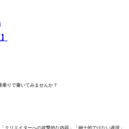
版】
番乗りで書いてみませんか？
」「クリエイターへの攻撃的な内容」「紳士的ではない表現」