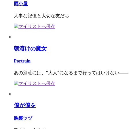
雨小屋
大事な記憶と大切な友だち
朝溶けの魔女
Portrain
あの別荘には、"大人"になるまで行ってはいけない――
僕が僕を
胸裏ツヅ