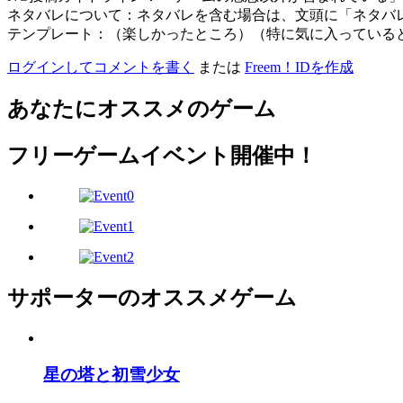
ネタバレについて：ネタバレを含む場合は、文頭に「ネタバ
テンプレート：（楽しかったところ）（特に気に入っている
ログインしてコメントを書く
または
Freem！IDを作成
あなたにオススメのゲーム
フリーゲームイベント開催中！
サポーターのオススメゲーム
星の塔と初雪少女