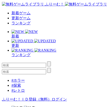
新着ゲーム
更新ゲーム
ランキング
新着
更新
ランキング
#ホラー
#探索
#レトロ
ふりーむ！ＩＤ登録（無料）
ログイン