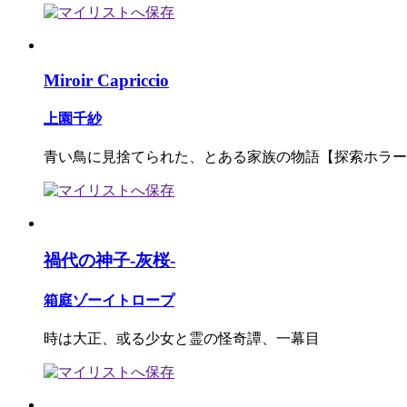
Miroir Capriccio
上園千紗
青い鳥に見捨てられた、とある家族の物語【探索ホラー
禍代の神子-灰桜-
箱庭ゾーイトロープ
時は大正、或る少女と霊の怪奇譚、一幕目