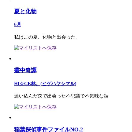
夏と化物
6月
私はこの夏、化物と出会った。
叢中奇譚
HI☆GE林。(ヒゲハヤシマル)
迷い込んだ森で出会った不思議で不気味な話
稲葉探偵事件ファイルNO.2