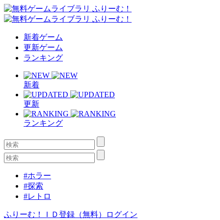
新着ゲーム
更新ゲーム
ランキング
新着
更新
ランキング
#ホラー
#探索
#レトロ
ふりーむ！ＩＤ登録（無料）
ログイン