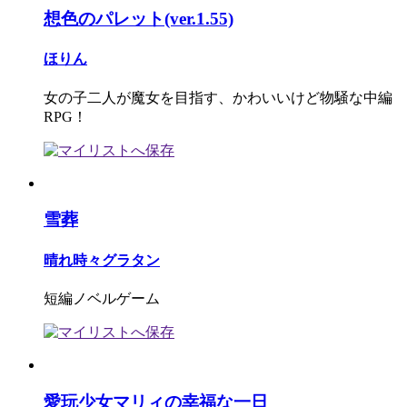
想色のパレット(ver.1.55)
ほりん
女の子二人が魔女を目指す、かわいいけど物騒な中編
RPG！
雪葬
晴れ時々グラタン
短編ノベルゲーム
愛玩少女マリィの幸福な一日