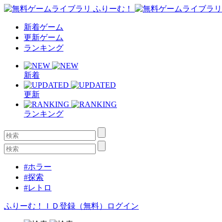
新着ゲーム
更新ゲーム
ランキング
新着
更新
ランキング
#ホラー
#探索
#レトロ
ふりーむ！ＩＤ登録（無料）
ログイン