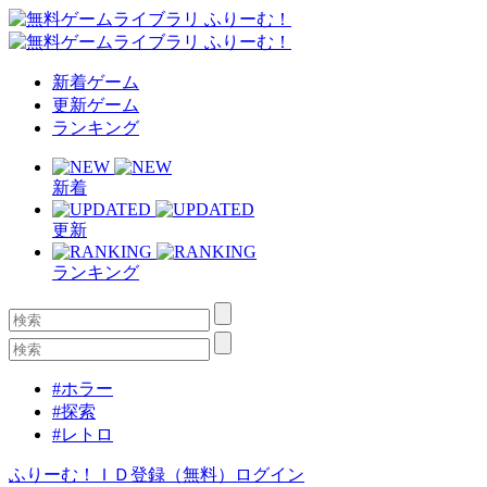
新着ゲーム
更新ゲーム
ランキング
新着
更新
ランキング
#ホラー
#探索
#レトロ
ふりーむ！ＩＤ登録（無料）
ログイン