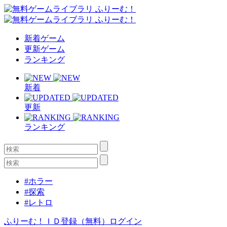
新着ゲーム
更新ゲーム
ランキング
新着
更新
ランキング
#ホラー
#探索
#レトロ
ふりーむ！ＩＤ登録（無料）
ログイン