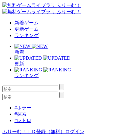
新着ゲーム
更新ゲーム
ランキング
新着
更新
ランキング
#ホラー
#探索
#レトロ
ふりーむ！ＩＤ登録（無料）
ログイン