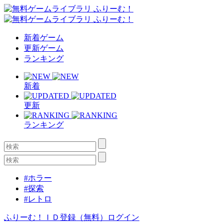
新着ゲーム
更新ゲーム
ランキング
新着
更新
ランキング
#ホラー
#探索
#レトロ
ふりーむ！ＩＤ登録（無料）
ログイン