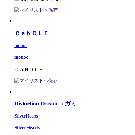
ＣａＮＤＬＥ
monoc
monoc
ＣａＮＤＬＥ
Distortion Dream ユガミ...
SilverHearts
SilverHearts