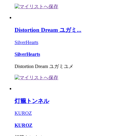
Distortion Dream ユガミ...
SilverHearts
SilverHearts
Distortion Dream ユガミユメ
灯籠トンネル
KUROZ
KUROZ