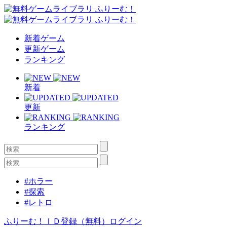
新着ゲーム
更新ゲーム
ランキング
新着
更新
ランキング
#ホラー
#探索
#レトロ
ふりーむ！ＩＤ登録（無料）
ログイン