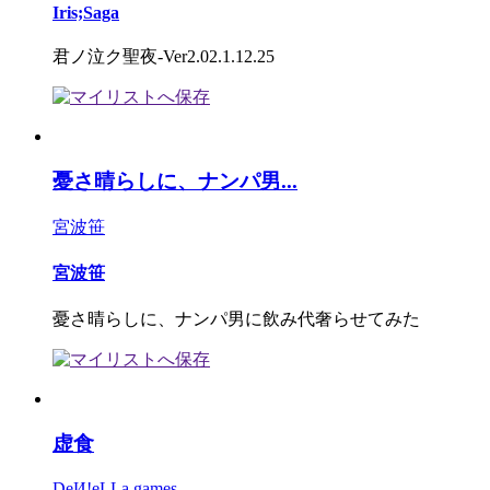
Iris;Saga
君ノ泣ク聖夜-Ver2.02.1.12.25
憂さ晴らしに、ナンパ男...
宮波笹
宮波笹
憂さ晴らしに、ナンパ男に飲み代奢らせてみた
虚食
DeИ!eLLa games