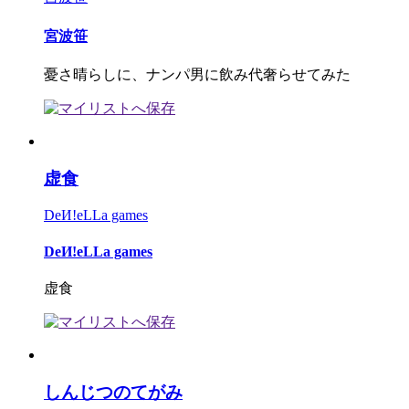
宮波笹
憂さ晴らしに、ナンパ男に飲み代奢らせてみた
虚食
DeИ!eLLa games
DeИ!eLLa games
虚食
しんじつのてがみ