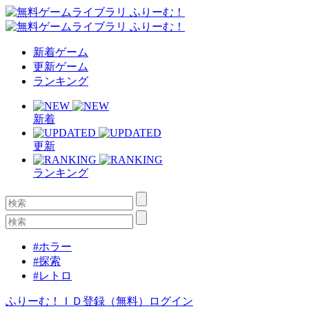
新着ゲーム
更新ゲーム
ランキング
新着
更新
ランキング
#ホラー
#探索
#レトロ
ふりーむ！ＩＤ登録（無料）
ログイン