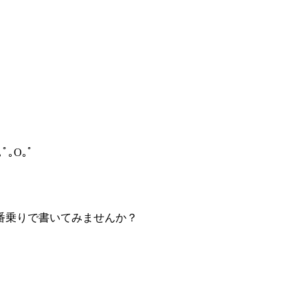
｡O｡ﾟ
番乗りで書いてみませんか？