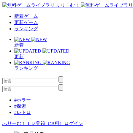
新着ゲーム
更新ゲーム
ランキング
新着
更新
ランキング
#ホラー
#探索
#レトロ
ふりーむ！ＩＤ登録（無料）
ログイン