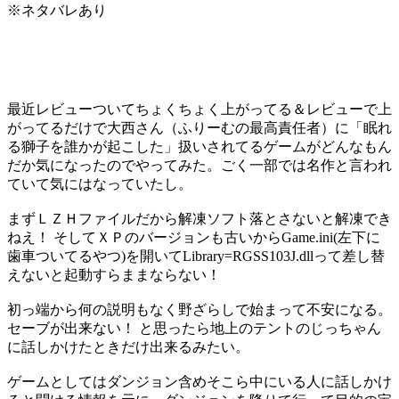
※ネタバレあり
最近レビューついてちょくちょく上がってる＆レビューで上
がってるだけで大西さん（ふりーむの最高責任者）に「眠れ
る獅子を誰かが起こした」扱いされてるゲームがどんなもん
だか気になったのでやってみた。ごく一部では名作と言われ
ていて気にはなっていたし。
まずＬＺＨファイルだから解凍ソフト落とさないと解凍でき
ねえ！ そしてＸＰのバージョンも古いからGame.ini(左下に
歯車ついてるやつ)を開いてLibrary=RGSS103J.dllって差し替
えないと起動すらままならない！
初っ端から何の説明もなく野ざらしで始まって不安になる。
セーブが出来ない！ と思ったら地上のテントのじっちゃん
に話しかけたときだけ出来るみたい。
ゲームとしてはダンジョン含めそこら中にいる人に話しかけ