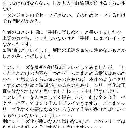
をしなければならない。しかも入手経験値が泣けるくらい少
ない。
・ダンジョン内でセーブできない。そのためセーブするだけ
でも時間がかかる。
作者のコメント欄に「手軽に楽しめる」と書いてましたが、
上記の点から、とてもじゃないけど「手軽」にはプレイでき
なかったです。
１時間ほどプレイして、展開の単調さ＆先に進めないもどか
しさの為、挫折しました。
このシリーズを最初の数話ほどプレイしてみましたが、「た
ったこれだけの内容を一つのゲームにまとめる意味はあるの
か？」と思えるくらい短いものもあれば、本作のようにクリ
アするのに無駄に時間がかかるものもあり、シリーズ化は正
直失敗なのでは？と思いましたね・・・申し訳ないけど。
このレビューをカキコしてる現在、ふりーむは全２０作、ベ
クターに至っては３０作以上プレイできますが、ここまでシ
リーズ化する必要はあるのだろうか？作品が多ければいいっ
てものじゃないでしょうし・・・。
別にシリーズ化が悪いなんて思わないけど、このシリーズは
あまりにも細かく分けすぎだと思いますね・・・。