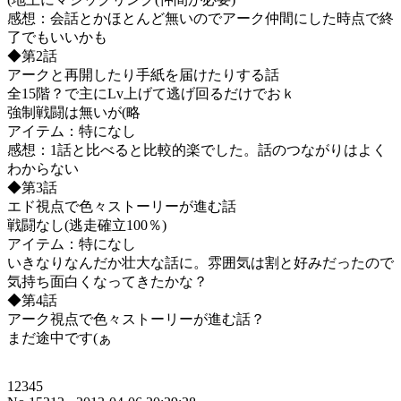
感想：会話とかほとんど無いのでアーク仲間にした時点で終
了でもいいかも
◆第2話
アークと再開したり手紙を届けたりする話
全15階？で主にLv上げて逃げ回るだけでおｋ
強制戦闘は無いが(略
アイテム：特になし
感想：1話と比べると比較的楽でした。話のつながりはよく
わからない
◆第3話
エド視点で色々ストーリーが進む話
戦闘なし(逃走確立100％)
アイテム：特になし
いきなりなんだか壮大な話に。雰囲気は割と好みだったので
気持ち面白くなってきたかな？
◆第4話
アーク視点で色々ストーリーが進む話？
まだ途中です(ぁ
12345