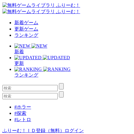
新着ゲーム
更新ゲーム
ランキング
新着
更新
ランキング
#ホラー
#探索
#レトロ
ふりーむ！ＩＤ登録（無料）
ログイン