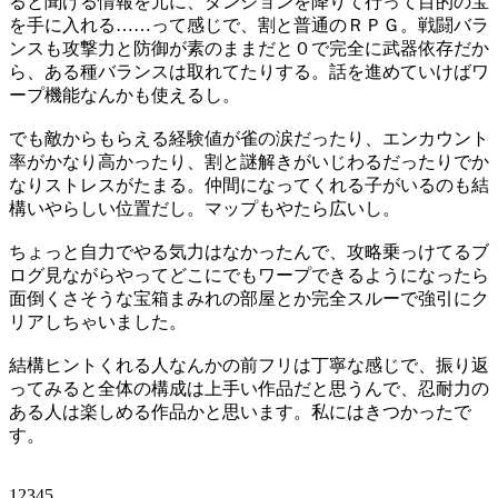
ると聞ける情報を元に、ダンジョンを降りて行って目的の宝
を手に入れる……って感じで、割と普通のＲＰＧ。戦闘バラ
ンスも攻撃力と防御が素のままだと０で完全に武器依存だか
ら、ある種バランスは取れてたりする。話を進めていけばワ
ープ機能なんかも使えるし。
でも敵からもらえる経験値が雀の涙だったり、エンカウント
率がかなり高かったり、割と謎解きがいじわるだったりでか
なりストレスがたまる。仲間になってくれる子がいるのも結
構いやらしい位置だし。マップもやたら広いし。
ちょっと自力でやる気力はなかったんで、攻略乗っけてるブ
ログ見ながらやってどこにでもワープできるようになったら
面倒くさそうな宝箱まみれの部屋とか完全スルーで強引にク
リアしちゃいました。
結構ヒントくれる人なんかの前フリは丁寧な感じで、振り返
ってみると全体の構成は上手い作品だと思うんで、忍耐力の
ある人は楽しめる作品かと思います。私にはきつかったで
す。
12345