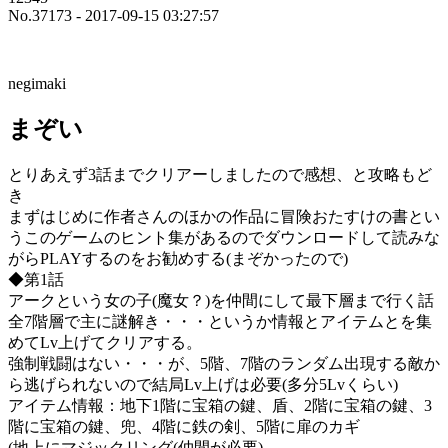
No.37173 - 2017-09-15 03:27:57
negimaki
まぞい
とりあえず3話までクリアーしましたので感想、と攻略もど
き
まずはじめに作者さんのほかの作品に冒険おたすけの書とい
うこのゲームのヒント集があるのでダウンロードして読みな
がらPLAYするのをお勧めする(まぞかったので)
◆第1話
アークという女の子(魔女？)を仲間にして最下層まで行く話
全7階層で主に謎解き・・・というか情報とアイテムとを集
めてLv上げてクリアする。
強制戦闘はない・・・が、5階、7階のランダム出現する敵か
ら逃げられないので結局Lv上げは必要(多分5Lvくらい)
アイテム情報：地下1階に宝箱の鍵、盾、2階に宝箱の鍵、3
階に宝箱の鍵、兜、4階に鉄の剣、5階に扉のカギ
(地上にマジックリング(仲間が必要)