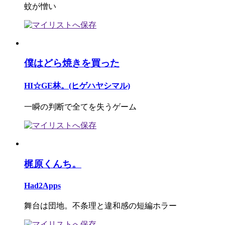
蚊が憎い
僕はどら焼きを買った
HI☆GE林。(ヒゲハヤシマル)
一瞬の判断で全てを失うゲーム
梶原くんち。
Had2Apps
舞台は団地。不条理と違和感の短編ホラー