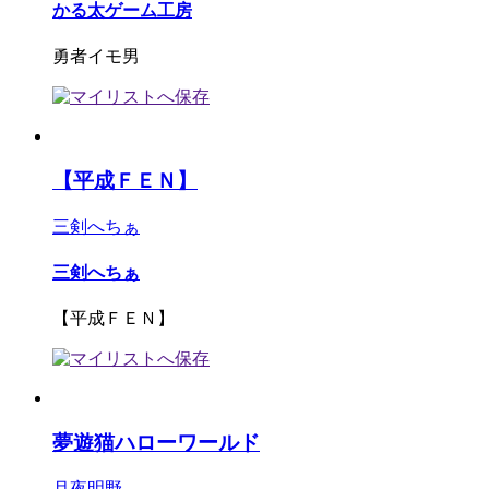
かる太ゲーム工房
勇者イモ男
【平成ＦＥＮ】
三剣へちぁ
三剣へちぁ
【平成ＦＥＮ】
夢遊猫ハローワールド
月夜明野