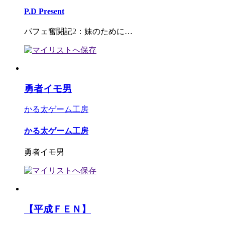
P.D Present
パフェ奮闘記2：妹のために…
勇者イモ男
かる太ゲーム工房
かる太ゲーム工房
勇者イモ男
【平成ＦＥＮ】