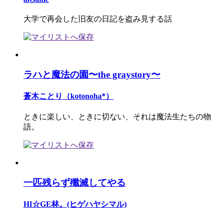
大学で再会した旧友の日記を盗み見する話
ラハと魔法の園〜the graystory〜
蒼木ことり（kotonoha*）
ときに楽しい、ときに切ない、それは魔法生たちの物
語。
一匹残らず殲滅してやる
HI☆GE林。(ヒゲハヤシマル)