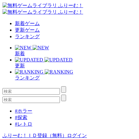
新着ゲーム
更新ゲーム
ランキング
新着
更新
ランキング
#ホラー
#探索
#レトロ
ふりーむ！ＩＤ登録（無料）
ログイン