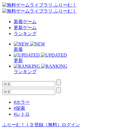
新着ゲーム
更新ゲーム
ランキング
新着
更新
ランキング
#ホラー
#探索
#レトロ
ふりーむ！ＩＤ登録（無料）
ログイン