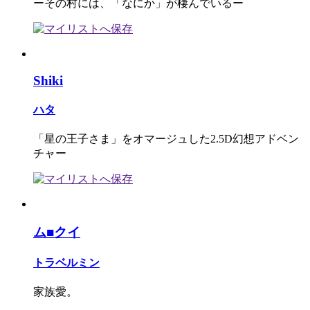
ーその村には、「なにか」が棲んでいるー
Shiki
ハタ
「星の王子さま」をオマージュした2.5D幻想アドベン
チャー
ム■クイ
トラベルミン
家族愛。