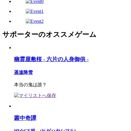
サポーターのオススメゲーム
幽霊屋敷桜 - 六片の人身御供 -
遥遠降雪
本当の鬼は誰？
叢中奇譚
HI☆GE林。(ヒゲハヤシマル)