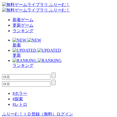
新着ゲーム
更新ゲーム
ランキング
新着
更新
ランキング
#ホラー
#探索
#レトロ
ふりーむ！ＩＤ登録（無料）
ログイン