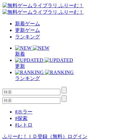
新着ゲーム
更新ゲーム
ランキング
新着
更新
ランキング
#ホラー
#探索
#レトロ
ふりーむ！ＩＤ登録（無料）
ログイン