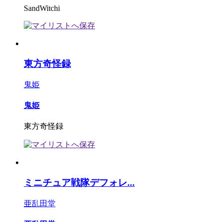
SandWitchi
東方奇怪録
鬼姫
鬼姫
東方奇怪録
ミニチュア戦隊デフォレ...
亜乱田堂