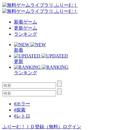
新着ゲーム
更新ゲーム
ランキング
新着
更新
ランキング
#ホラー
#探索
#レトロ
ふりーむ！ＩＤ登録（無料）
ログイン