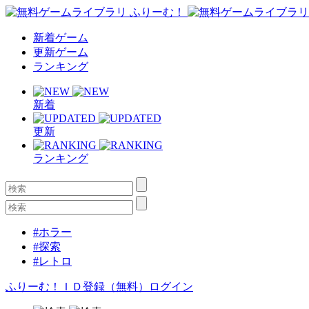
新着ゲーム
更新ゲーム
ランキング
新着
更新
ランキング
#ホラー
#探索
#レトロ
ふりーむ！ＩＤ登録（無料）
ログイン