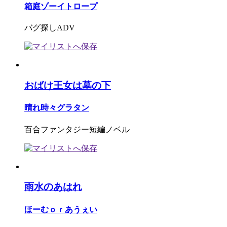
箱庭ゾーイトロープ
バグ探しADV
おばけ王女は墓の下
晴れ時々グラタン
百合ファンタジー短編ノベル
雨水のあはれ
ほーむｏｒあうぇい