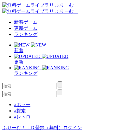
新着ゲーム
更新ゲーム
ランキング
新着
更新
ランキング
#ホラー
#探索
#レトロ
ふりーむ！ＩＤ登録（無料）
ログイン